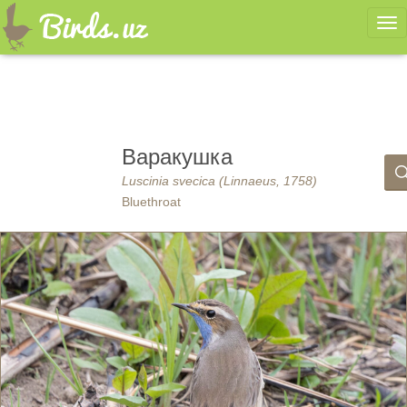
Ме
Варакушка
Luscinia svecica (Linnaeus, 1758)
Bluethroat