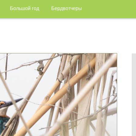
Большой год
Бердвотчеры