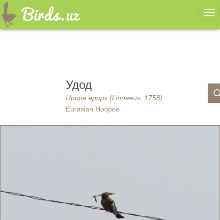
Ме
Удод
Upupa epops (Linnaeus, 1758)
Eurasian Hoopoe