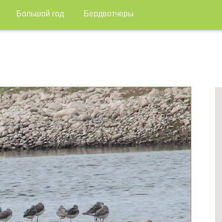
Большой год
Бердвотчеры