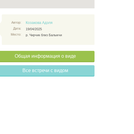
Автор:
Козакова Адэля
Дата:
19/04/2025
Место:
р. Чирчик близ Балыкчи
Общая информация о виде
Все встречи с видом