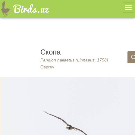
Ме
Скопа
Pandion haliaetus (Linnaeus, 1758)
Osprey