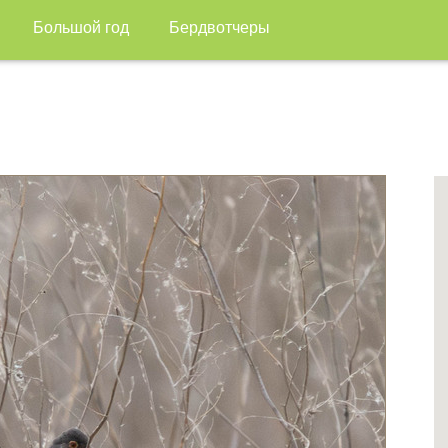
Большой год
Бердвотчеры