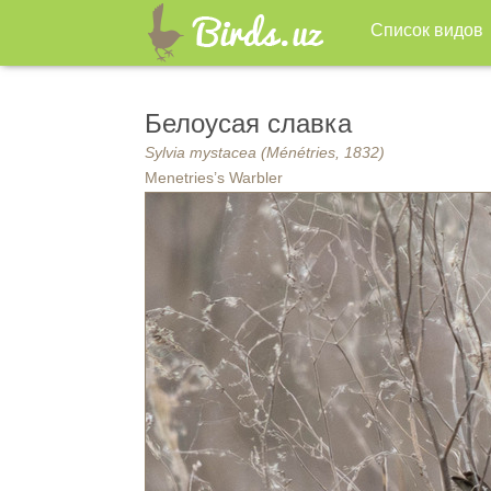
Список видов
Белоусая славка
Sylvia mystacea (Ménétries, 1832)
Menetries’s Warbler