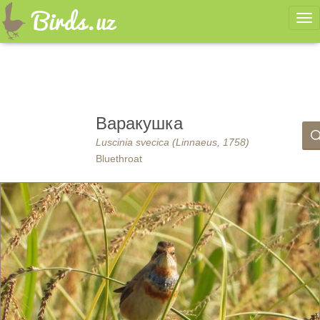
Ме
Варакушка
Luscinia svecica (Linnaeus, 1758)
Bluethroat