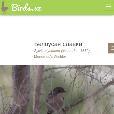
Ме
Белоусая славка
Sylvia mystacea (Ménétries, 1832)
Menetries’s Warbler