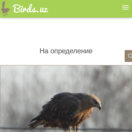
Ме
На определение