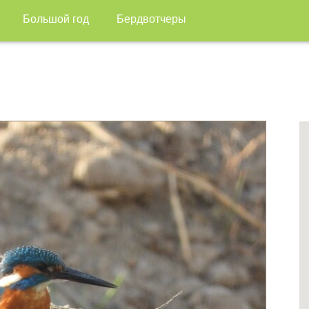
Большой год
Бердвотчеры