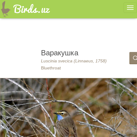
Ме
Варакушка
Luscinia svecica (Linnaeus, 1758)
Bluethroat