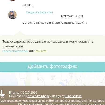
Да, она.
Солдатов Валентин
10/12/2015 23:34
Супер!!! есть еще 3-и вида))) Спасибо, Андрей!!!
Только зарегистрированные пользователи могут оставлять
комментарии.
или
.
Зарегистрируйтесь
войдите
Добавить фотографию
Birds.uz
© 2015-2026
Developed by
Alexandra Khegay
, design by
Dina Adilova
Все права на опубликованные на сайте материалы принадлежат их авторам.
Обо всех ошибках при работе сайта просьба сообщать на почту: