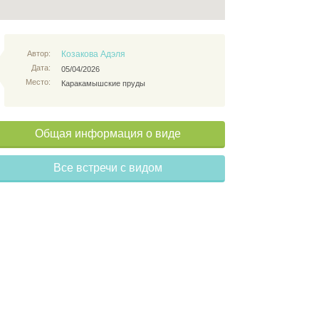
Автор:
Козакова Адэля
Дата:
05/04/2026
Место:
Каракамышские пруды
Общая информация о виде
Все встречи с видом