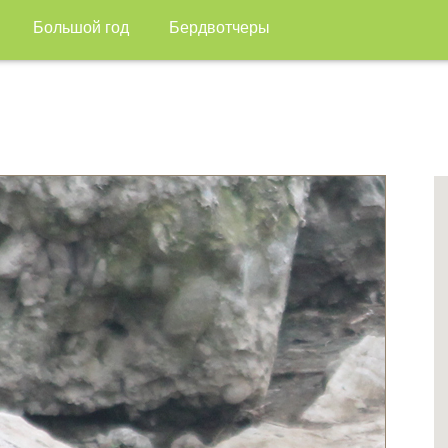
Большой год
Бердвотчеры