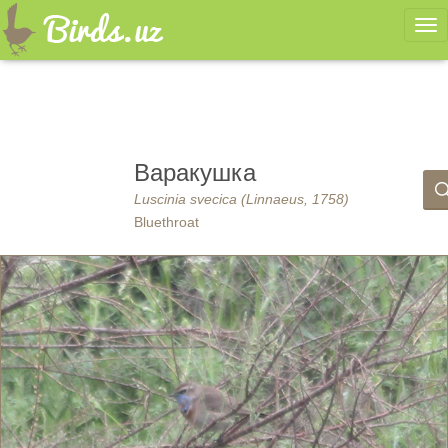
Ме
Варакушка
Luscinia svecica (Linnaeus, 1758)
Bluethroat