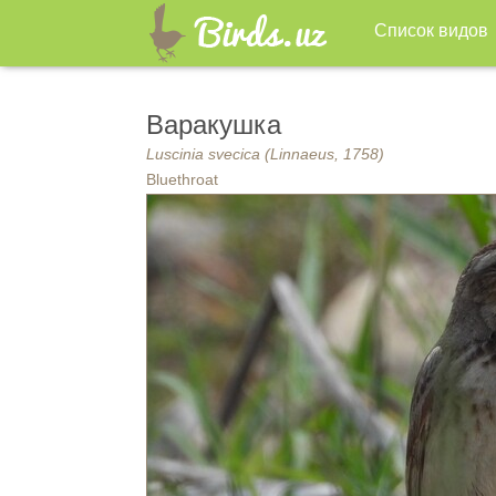
Список видов
Варакушка
Luscinia svecica (Linnaeus, 1758)
Bluethroat