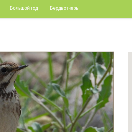
Большой год
Бердвотчеры