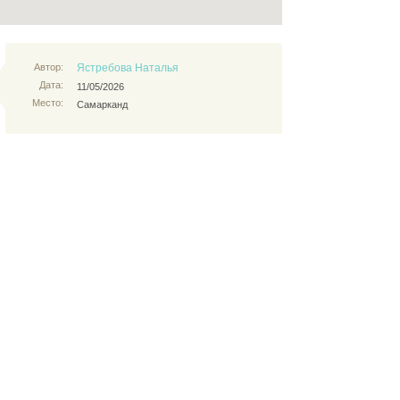
Автор:
Ястребова Наталья
Дата:
11/05/2026
Место:
Самарканд