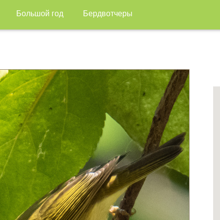
Большой год
Бердвотчеры