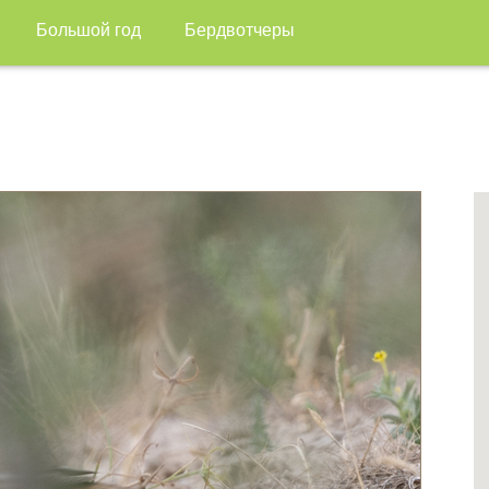
Большой год
Бердвотчеры