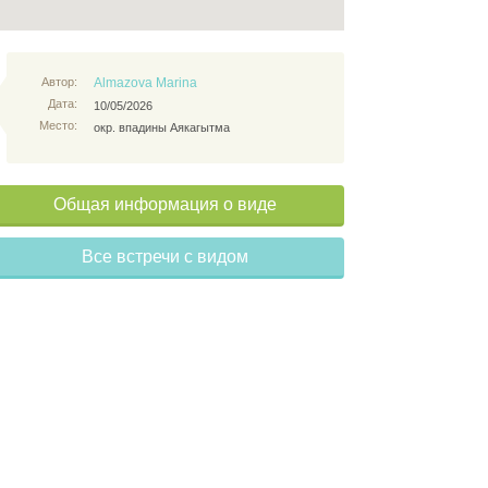
Автор:
Almazova Marina
Дата:
10/05/2026
Место:
окр. впадины Аякагытма
Общая информация о виде
Все встречи с видом