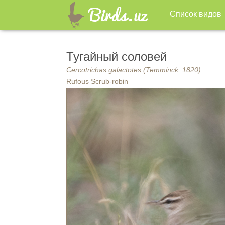
Список видов
Тугайный соловей
Cercotrichas galactotes (Temminck, 1820)
Rufous Scrub-robin