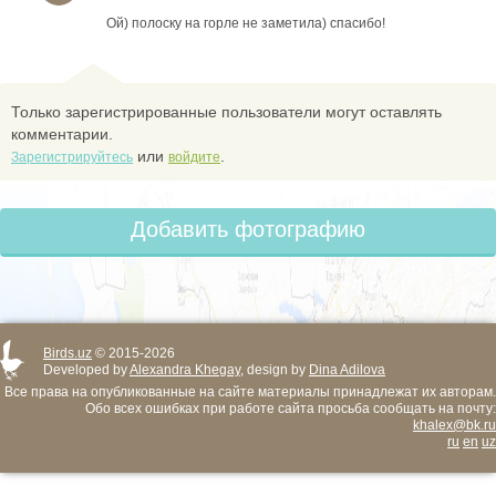
Ой) полоску на горле не заметила) спасибо!
Только зарегистрированные пользователи могут оставлять
комментарии.
или
.
Зарегистрируйтесь
войдите
Добавить фотографию
Birds.uz
© 2015-2026
Developed by
Alexandra Khegay
, design by
Dina Adilova
Все права на опубликованные на сайте материалы принадлежат их авторам.
Обо всех ошибках при работе сайта просьба сообщать на почту:
khalex@bk.ru
ru
en
uz