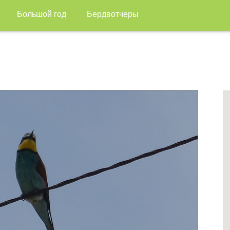
Большой год
Бердвотчеры