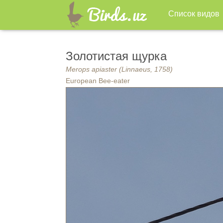
Список видов
Золотистая щурка
Merops apiaster (Linnaeus, 1758)
European Bee-eater