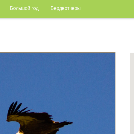
Большой год
Бердвотчеры