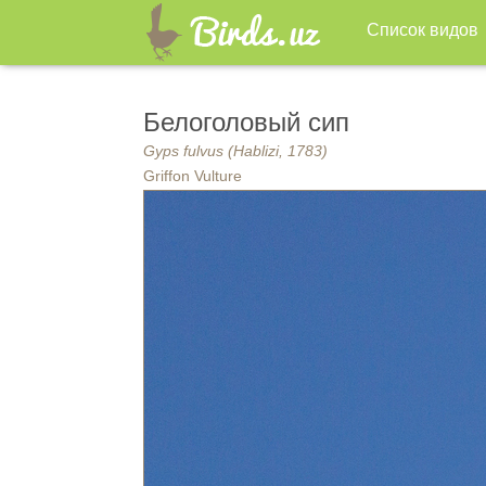
Список видов
Белоголовый сип
Gyps fulvus (Hablizi, 1783)
Griffon Vulture