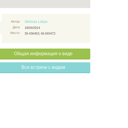
Автор:
Skhinas Lidiya
Дата:
18/04/2014
Место:
39.436463; 66.693472
Общая информация о виде
Все встречи с видом