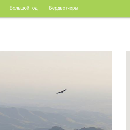
Большой год
Бердвотчеры