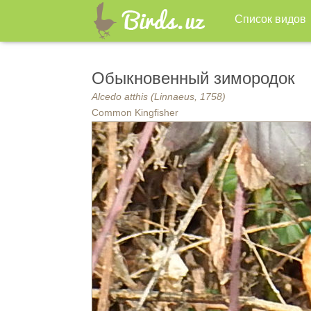
Список видов
Обыкновенный зимородок
Alcedo atthis (Linnaeus, 1758)
Common Kingfisher