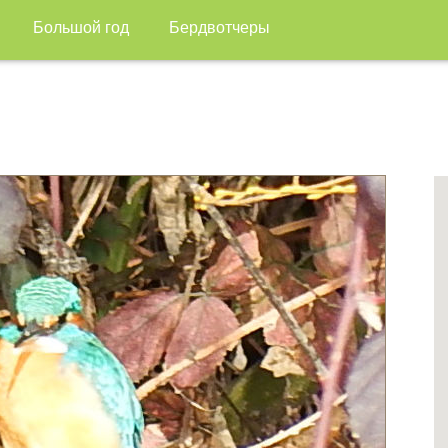
Большой год
Бердвотчеры