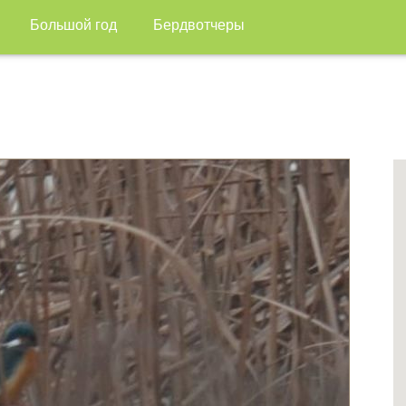
Большой год
Бердвотчеры