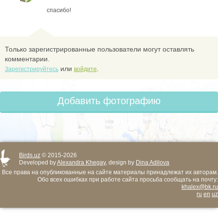
спасибо!
Только зарегистрированные пользователи могут оставлять
комментарии.
или
.
Зарегистрируйтесь
войдите
Добавить фотографию
Birds.uz
© 2015-2026
Developed by
Alexandra Khegay
, design by
Dina Adilova
Все права на опубликованные на сайте материалы принадлежат их авторам.
Обо всех ошибках при работе сайта просьба сообщать на почту:
khalex@bk.ru
ru
en
uz