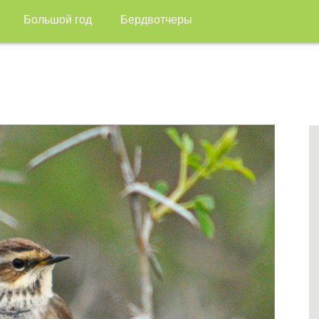
Большой год
Бердвотчеры