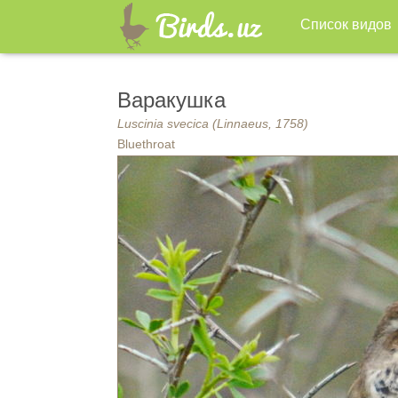
Список видов
Варакушка
Luscinia svecica (Linnaeus, 1758)
Bluethroat