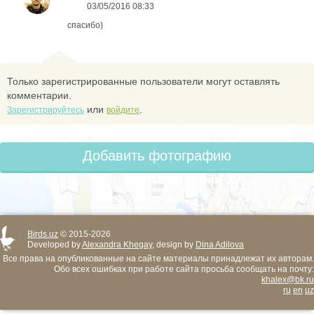
03/05/2016 08:33
спасибо)
Только зарегистрированные пользователи могут оставлять
комментарии.
или
.
Зарегистрируйтесь
войдите
Добавить фотографию
Birds.uz
© 2015-2026
Developed by
Alexandra Khegay
, design by
Dina Adilova
Все права на опубликованные на сайте материалы принадлежат их авторам.
Обо всех ошибках при работе сайта просьба сообщать на почту:
khalex@bk.ru
ru
en
uz