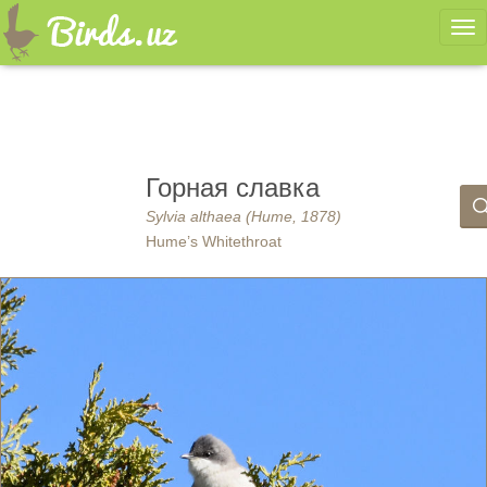
Ме
Горная славка
Sylvia althaea (Hume, 1878)
Hume’s Whitethroat