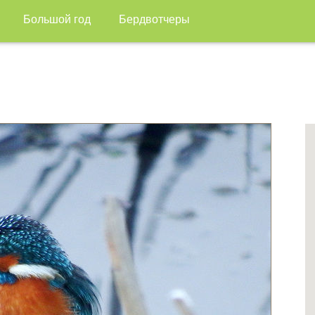
Большой год
Бердвотчеры