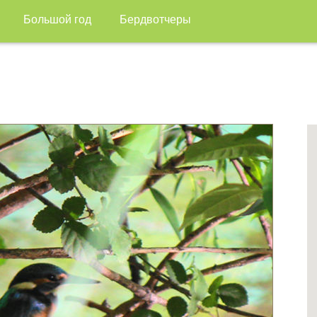
Большой год
Бердвотчеры