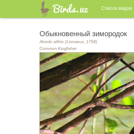
Список видов
Обыкновенный зимородок
Alcedo atthis (Linnaeus, 1758)
Common Kingfisher