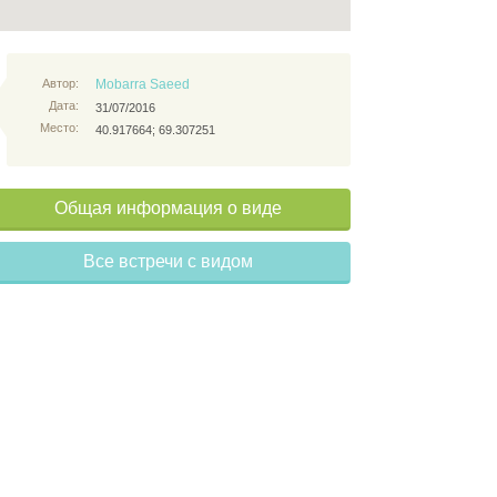
Автор:
Mobarra Saeed
Дата:
31/07/2016
Место:
40.917664; 69.307251
Общая информация о виде
Все встречи с видом