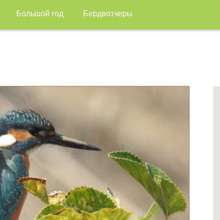
Большой год
Бердвотчеры