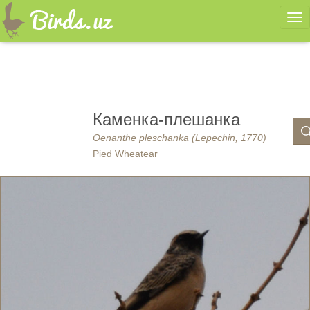
Ме
Каменка-плешанка
Oenanthe pleschanka (Lepechin, 1770)
Pied Wheatear