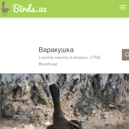
Ме
Варакушка
Luscinia svecica (Linnaeus, 1758)
Bluethroat