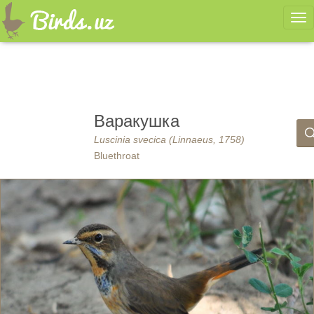
Ме
Варакушка
Luscinia svecica (Linnaeus, 1758)
Bluethroat