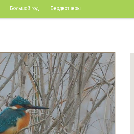
Большой год
Бердвотчеры