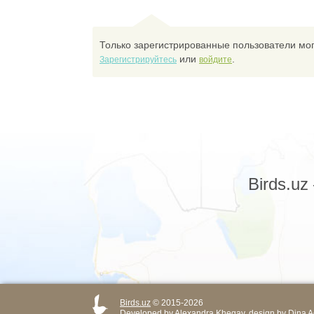
Только зарегистрированные пользователи мог
или
.
Зарегистрируйтесь
войдите
Birds.u
Birds.uz
© 2015-2026
Developed by
Alexandra Khegay
, design by
Dina A