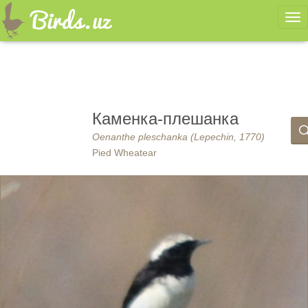
Ме
Каменка-плешанка
Oenanthe pleschanka (Lepechin, 1770)
Pied Wheatear