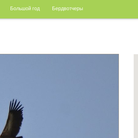
Большой год
Бердвотчеры