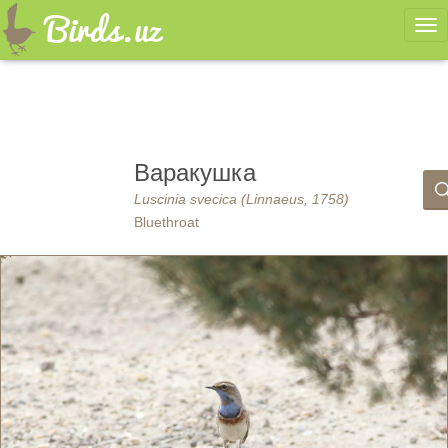
Ме
Варакушка
Luscinia svecica (Linnaeus, 1758)
Bluethroat