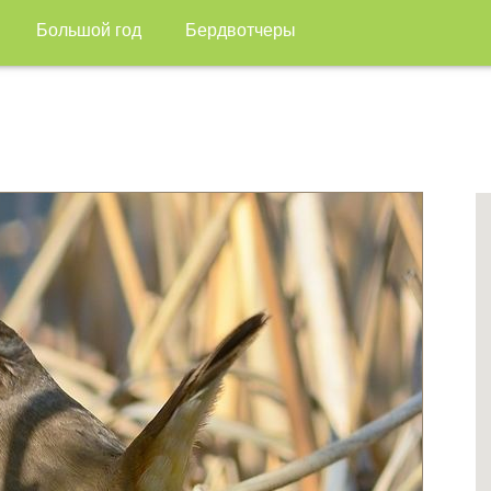
Большой год
Бердвотчеры