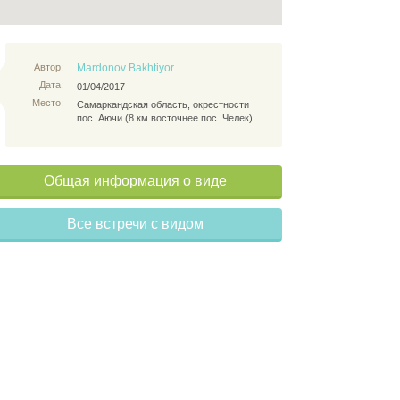
Автор:
Mardonov Bakhtiyor
Дата:
01/04/2017
Место:
Самаркандская область, окрестности
пос. Аючи (8 км восточнее пос. Челек)
Общая информация о виде
Все встречи с видом