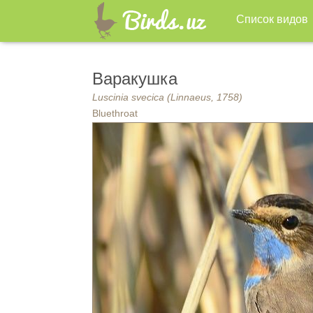
Список видов
Варакушка
Luscinia svecica (Linnaeus, 1758)
Bluethroat