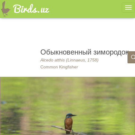
Ме
Обыкновенный зимородок
Alcedo atthis (Linnaeus, 1758)
Common Kingfisher