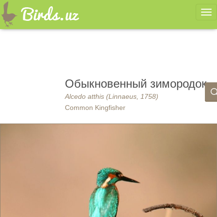
Ме
Обыкновенный зимородок
Alcedo atthis (Linnaeus, 1758)
Common Kingfisher