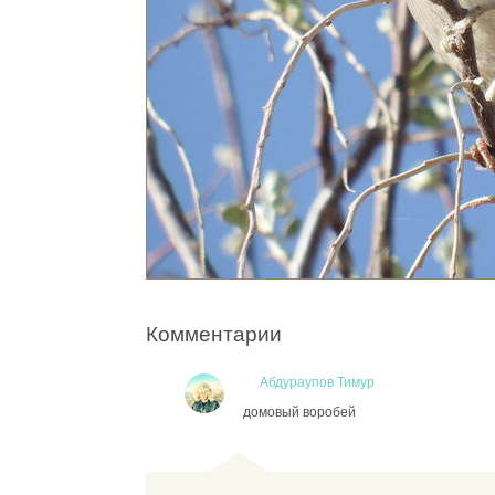
Комментарии
Абдураупов Тимур
домовый воробей