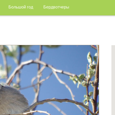
Большой год
Бердвотчеры