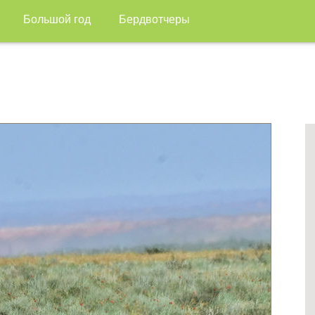
Большой год
Бердвотчеры