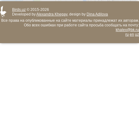
Birds.uz
© 2015-2026
Developed by
Alexandra Khegay
, design by
Dina Adilova
Все права на опубликованные на сайте материалы принадлежат их авторам.
Обо всех ошибках при работе сайта просьба сообщать на почту:
khalex@bk.ru
ru
en
uz