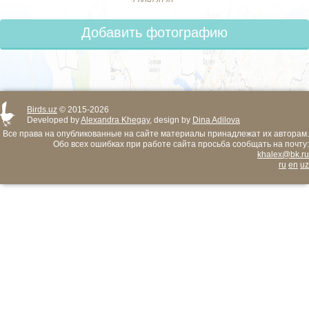
22/08/2020
Добавить фотографию
Birds.uz
© 2015-2026
Developed by
Alexandra Khegay
, design by
Dina Adilova
Все права на опубликованные на сайте материалы принадлежат их авторам.
Обо всех ошибках при работе сайта просьба сообщать на почту:
khalex@bk.ru
ru
en
uz