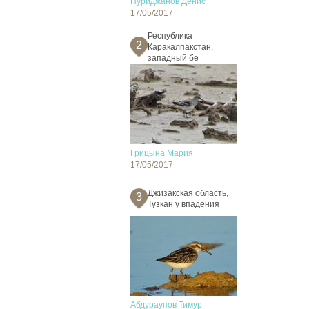
Нуриджанов Денис
17/05/2017
Республика
2
Каракалпакстан,
западный бе
Грицына Мария
17/05/2017
Джизакская область,
3
Тузкан у впадения
Абдураупов Тимур