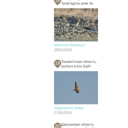
18
Тугай вдоль реки Зе
Mardonov Bakhtiyor
25/01/2019
Ташкентская область,
19
рыбхоз в пос Байт
Абдураупов Тимур
27/01/2019
Джизакская область
20