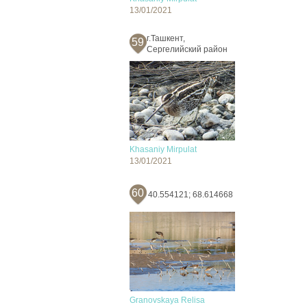
13/01/2021
г.Ташкент,
59
Сергелийский район
Khasaniy Mirpulat
13/01/2021
60
40.554121; 68.614668
Granovskaya Relisa