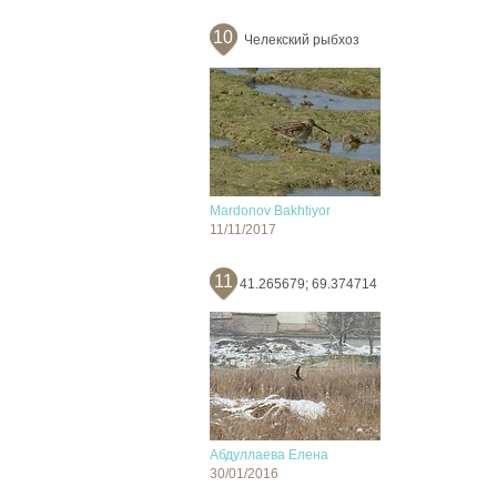
10
Челекский рыбхоз
Mardonov Bakhtiyor
11/11/2017
11
41.265679; 69.374714
Абдуллаева Елена
30/01/2016