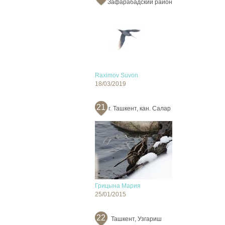
Зафарабадский район
Raximov Suvon
18/03/2019
21
г. Ташкент, кан. Салар
Грицына Мария
25/01/2015
22
Ташкент, Узгариш