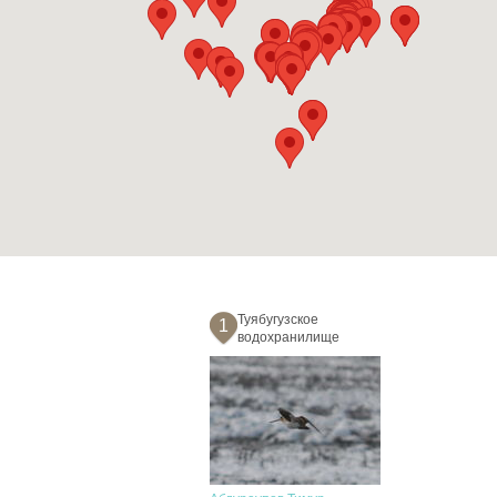
Туябугузское
1
водохранилище