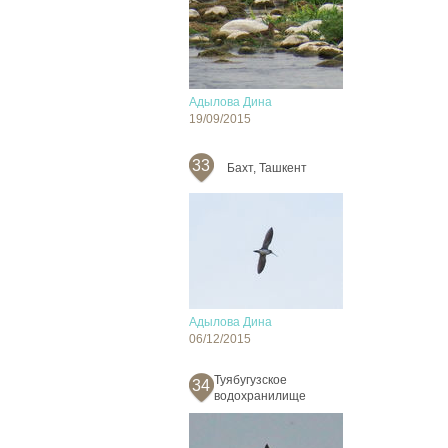
Адылова Дина
19/09/2015
33
Бахт, Ташкент
Адылова Дина
06/12/2015
Туябугузское
34
водохранилище