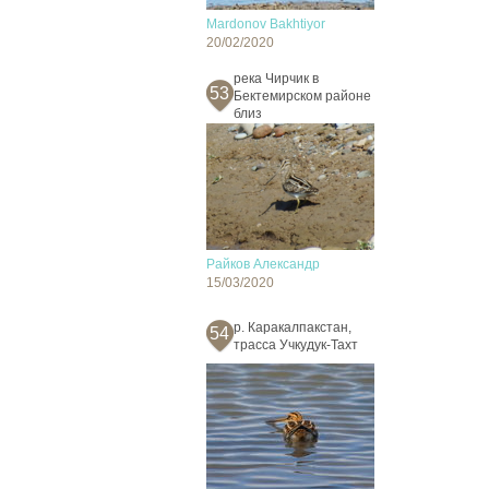
Mardonov Bakhtiyor
20/02/2020
река Чирчик в
53
Бектемирском районе
близ
Райков Александр
15/03/2020
р. Каракалпакстан,
54
трасса Учкудук-Тахт