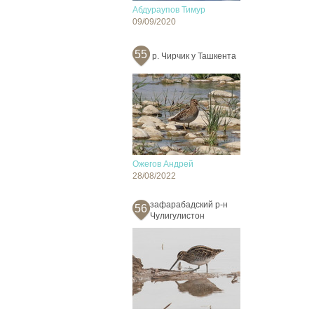
Абдураупов Тимур
09/09/2020
55
р. Чирчик у Ташкента
Ожегов Андрей
28/08/2022
зафарабадский р-н
56
Чулигулистон