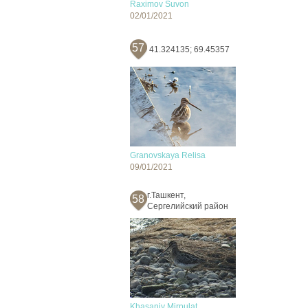
Raximov Suvon
02/01/2021
57
41.324135; 69.45357
Granovskaya Relisa
09/01/2021
г.Ташкент,
58
Сергелийский район
Khasaniy Mirpulat