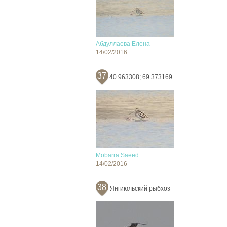
Абдуллаева Елена
14/02/2016
37
40.963308; 69.373169
Mobarra Saeed
14/02/2016
38
Янгиюльский рыбхоз