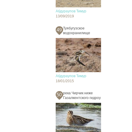
Абдураупов Тимур
13/09/2019
Туябугузское
49
водохранилище
Абдураупов Тимур
18/01/2015
река Чирчик ниже
50
Газалкентского гидроу