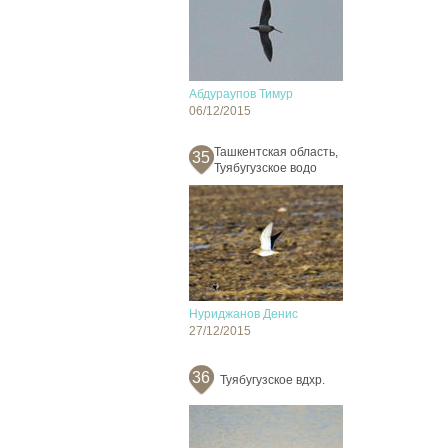
Абдураупов Тимур
06/12/2015
Ташкентская область,
35
Туябугузское водо
Нуриджанов Денис
27/12/2015
36
Туябугузское вдхр.