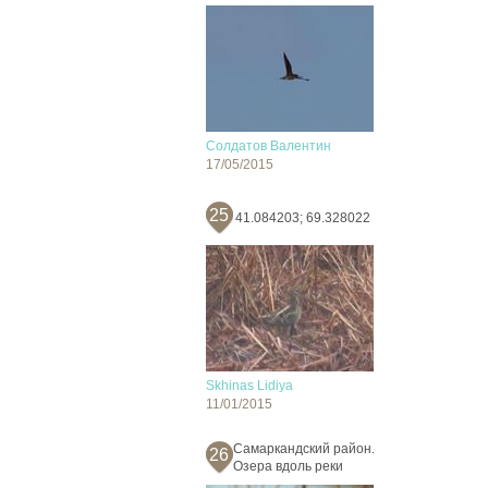
Солдатов Валентин
17/05/2015
25
41.084203; 69.328022
Skhinas Lidiya
11/01/2015
Самаркандский район.
26
Озера вдоль реки