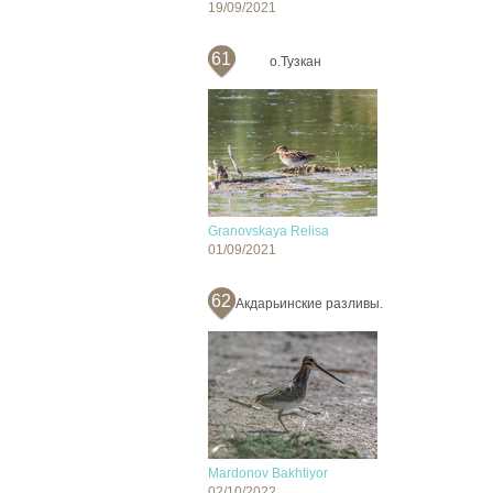
19/09/2021
61
о.Тузкан
Granovskaya Relisa
01/09/2021
62
Акдарьинские разливы.
Mardonov Bakhtiyor
02/10/2022