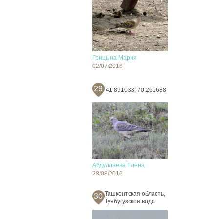
Грицына Мария
02/07/2016
29
41.891033; 70.261688
Абдуллаева Елена
28/08/2016
Ташкентская область,
30
Туябугузское водо