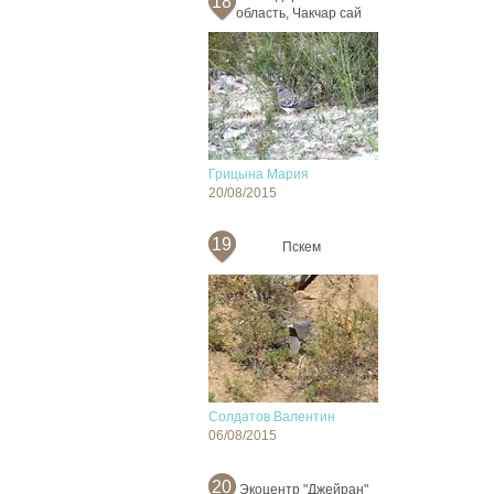
18
область, Чакчар сай
Грицына Мария
20/08/2015
19
Пскем
Солдатов Валентин
06/08/2015
20
Экоцентр "Джейран"