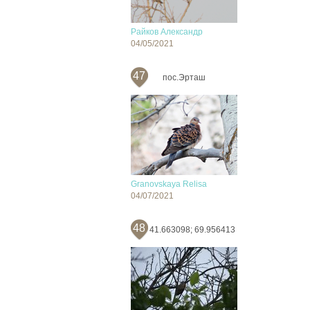
Райков Александр
04/05/2021
47
пос.Эрташ
Granovskaya Relisa
04/07/2021
48
41.663098; 69.956413