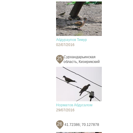
Абдураупов Тимур
02/07/2016
Сурхандарьинская
25
область, Кизирикский
Норматов Абдусалом
29/07/2016
26
41.72386; 70.127878