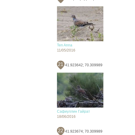
Ten Anna
11/05/2016
21
41.923642; 70.309989
Сафиуллин Гайрат
18/06/2016
22
41.923674; 70.309989