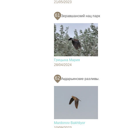
21/05/2023
61
Зеравшанский нац парк
Грицына Мария
28/04/2024
62
Акдарьинские разливы.
Mardonov Bakhtiyor
10/09/2023