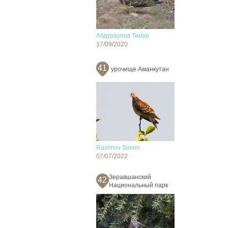
Абдураупов Тимур
17/09/2020
41
урочище Аманкутан
Raximov Suvon
07/07/2022
Зеравшанский
42
Национальный парк