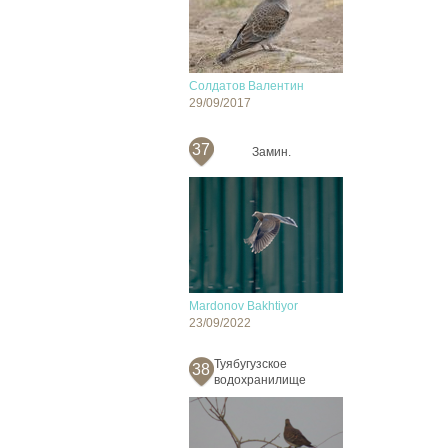
Солдатов Валентин
29/09/2017
37
Замин.
Mardonov Bakhtiyor
23/09/2022
Туябугузское
38
водохранилище