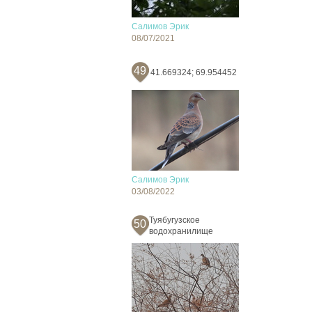
Салимов Эрик
08/07/2021
49
41.669324; 69.954452
Салимов Эрик
03/08/2022
Туябугузское
50
водохранилище