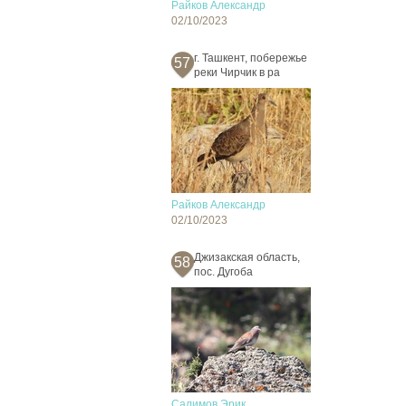
Райков Александр
02/10/2023
г. Ташкент, побережье
57
реки Чирчик в ра
Райков Александр
02/10/2023
Джизакская область,
58
пос. Дугоба
Салимов Эрик