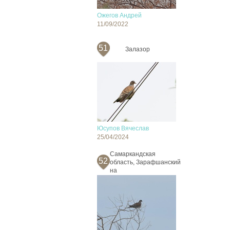
Ожегов Андрей
11/09/2022
51
Залазор
Юсупов Вячеслав
25/04/2024
Самаркандская
52
область, Зарафшанский
на