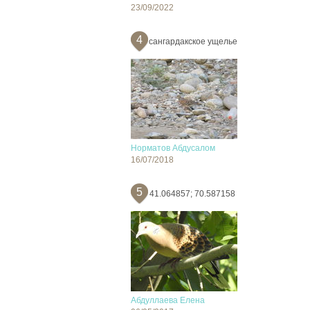
23/09/2022
4
сангардакское ущелье
Норматов Абдусалом
16/07/2018
5
41.064857; 70.587158
Абдуллаева Елена