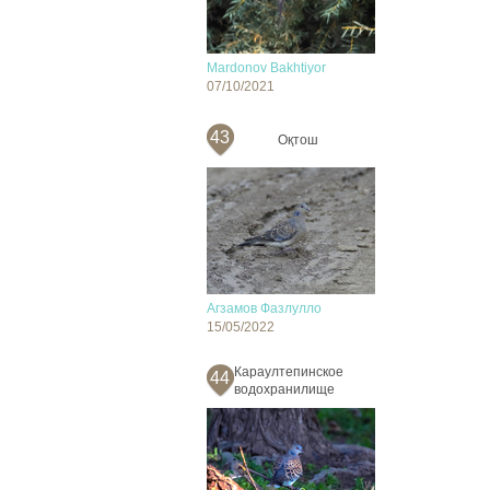
Mardonov Bakhtiyor
07/10/2021
43
Оқтош
Агзамов Фазлулло
15/05/2022
Караултепинское
44
водохранилище