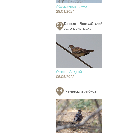
Абдураупов Тимур
28/04/2024
Ташкент, Янгихаётский
53
район, окр. маха
Ожегов Андрей
06/05/2023
54
Челекский рыбхоз