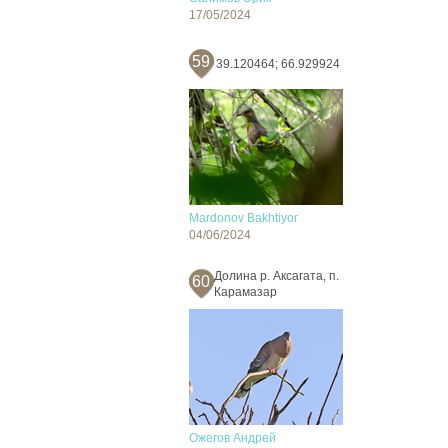
17/05/2024
59
39.120464; 66.929924
Mardonov Bakhtiyor
04/06/2024
Долина р. Аксагата, п.
60
Карамазар
Ожегов Андрей