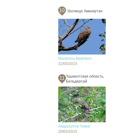
10
Урочище Аманкутан
Mardonov Bakhtiyor
22/05/2015
Ташкентская область,
11
Бельдерсай
Абдураупов Тимур
20/05/2015