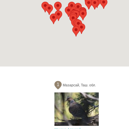
1
Мазарсай, Таш. обл.