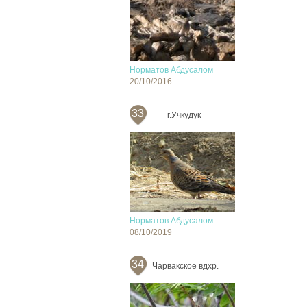
Норматов Абдусалом
20/10/2016
33
г.Учкудук
Норматов Абдусалом
08/10/2019
34
Чарвакское вдхр.