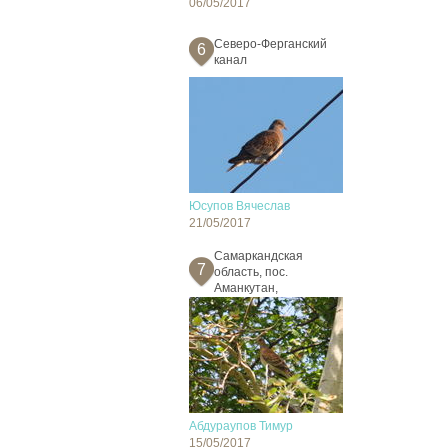
06/05/2017
Северо-Ферганский
6
канал
Юсупов Вячеслав
21/05/2017
Самаркандская
7
область, пос.
Аманкутан,
Абдураупов Тимур
15/05/2017