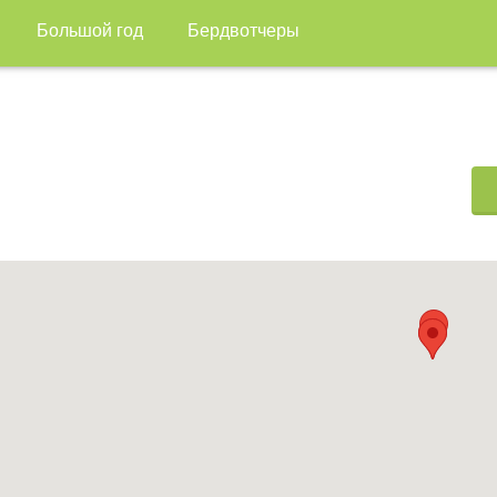
Большой год
Бердвотчеры