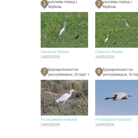
разливы перед г.
разливы перед г.
1
2
Муйнак
Муйнак
Грицына Мария
Грицына Мария
18/05/2020
18/05/2020
Қорақалпоғистон
Қорақалпоғистон
7
8
республикаси, Устюрт т
республикаси, Устю
Атаходжаев Алишер
Атаходжаев Алишер
14/05/2026
14/05/2026