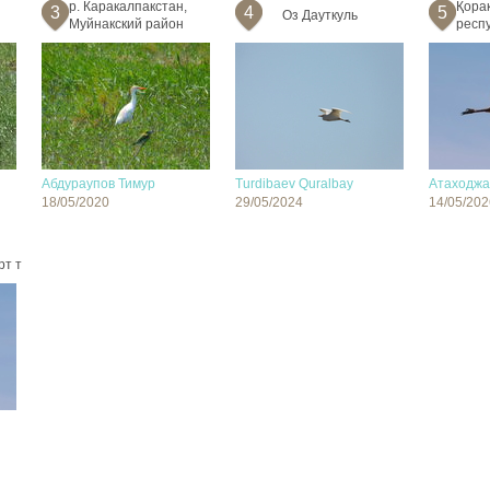
р. Каракалпакстан,
Қора
3
4
5
Оз Дауткуль
Муйнакский район
респу
Абдураупов Тимур
Turdibaev Quralbay
Атаходжа
18/05/2020
29/05/2024
14/05/202
рт т