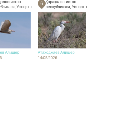
қалпоғистон
Қорақалпоғистон
6
бликаси, Устюрт т
республикаси, Устюрт т
ев Алишер
Атаходжаев Алишер
6
14/05/2026