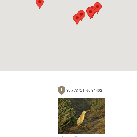
1
39.773714; 65.34462