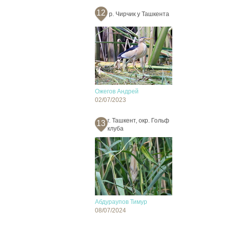
12
р. Чирчик у Ташкента
Ожегов Андрей
02/07/2023
г. Ташкент, окр. Гольф
13
клуба
Абдураупов Тимур
08/07/2024