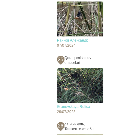
Райков Александр
07/07/2024
Qoraqamish suv
25
omborlari
Granovskaya Relisa
29/07/2025
оз. Ачикуль,
26
Ташкентская обл.