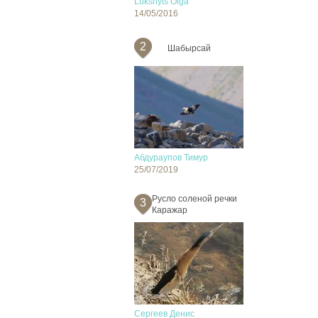
Lukshyts Olga
14/05/2016
2
Шабырсай
Абдураупов Тимур
25/07/2019
Русло соленой речки
3
Каражар
Сергеев Денис