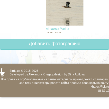
Almazova Marina
26/07/2026
Добавить фотографию
Birds.uz
© 2015-2026
Developed by
Alexandra Khegay
, design by
Dina Adilova
Все права на опубликованные на сайте материалы принадлежат их авторам.
Обо всех ошибках при работе сайта просьба сообщать на почту:
khalex@bk.ru
ru
en
uz