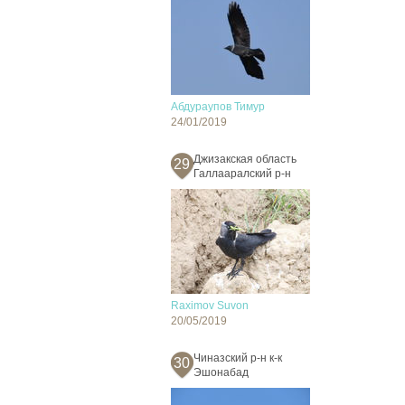
Абдураупов Тимур
24/01/2019
Джизакская область
29
Галлааралский р-н
Raximov Suvon
20/05/2019
Чиназский р-н к-к
30
Эшонабад