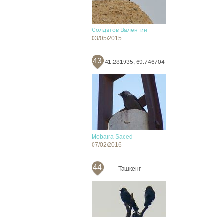
Солдатов Валентин
03/05/2015
43
41.281935; 69.746704
Mobarra Saeed
07/02/2016
44
Ташкент