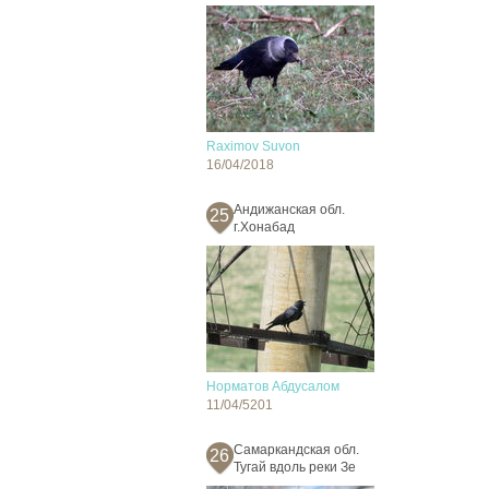
Raximov Suvon
16/04/2018
Андижанская обл.
25
г.Хонабад
Норматов Абдусалом
11/04/5201
Самаркандская обл.
26
Тугай вдоль реки Зе