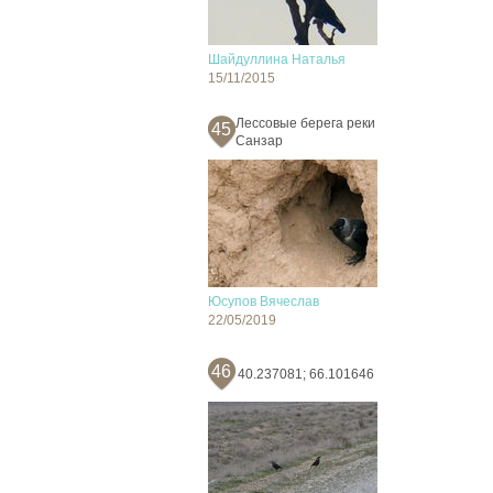
Шайдуллина Наталья
15/11/2015
Лессовые берега реки
45
Санзар
Юсупов Вячеслав
22/05/2019
46
40.237081; 66.101646