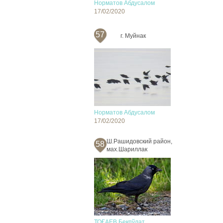
Норматов Абдусалом
17/02/2020
57
г. Муйнак
Норматов Абдусалом
17/02/2020
Ш.Рашидовский район,
58
мах.Шариллак
ТОҒАЕВ Бекпўлат