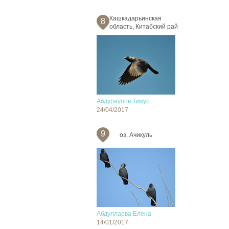
Кашкадарьинская
8
область, Китабский рай
Абдураупов Тимур
24/04/2017
9
оз. Ачикуль
Абдуллаева Елена
14/01/2017