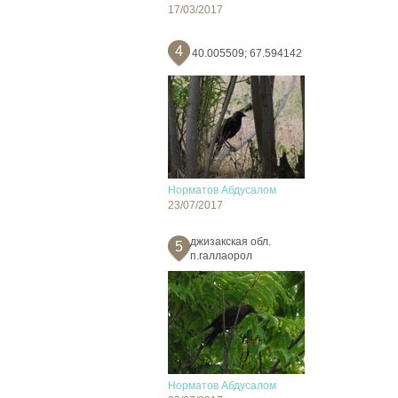
17/03/2017
4
40.005509; 67.594142
Норматов Абдусалом
23/07/2017
джизакская обл.
5
п.галлаорол
Норматов Абдусалом