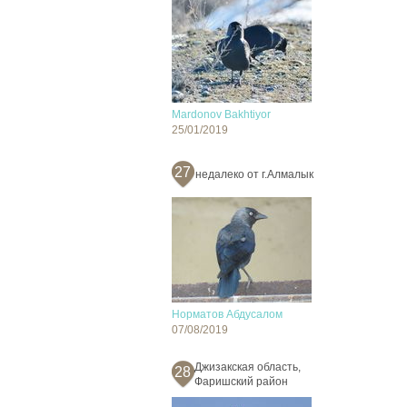
Mardonov Bakhtiyor
25/01/2019
27
недалеко от г.Алмалык
Норматов Абдусалом
07/08/2019
Джизакская область,
28
Фаришский район