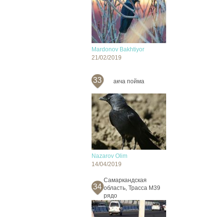
Mardonov Bakhtiyor
21/02/2019
33
акча пойма
Nazarov Olim
14/04/2019
Cамаркандская
34
область, Трасса М39
рядо