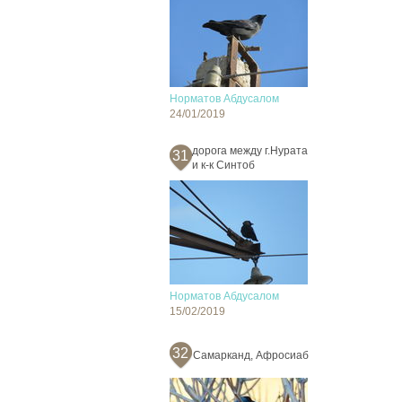
Норматов Абдусалом
24/01/2019
дорога между г.Нурата
31
и к-к Синтоб
Норматов Абдусалом
15/02/2019
32
Самарканд, Афросиаб