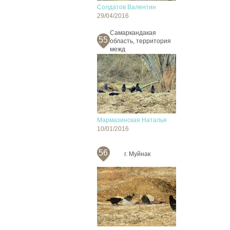
Солдатов Валентин
29/04/2016
Cамаркандакая
55
область, территория
межд
Мармазинская Наталья
10/01/2016
56
г. Муйнак