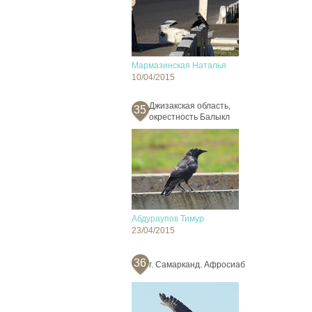
Мармазинская Наталья
10/04/2015
Джизакская область,
35
окрестность Балыкл
Абдураупов Тимур
23/04/2015
36
г. Самарканд. Афросиаб