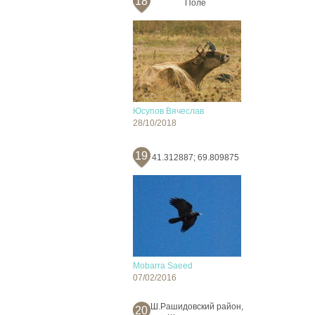
18
Поле
Юсупов Вячеслав
28/10/2018
19
41.312887; 69.809875
Mobarra Saeed
07/02/2016
Ш.Рашидовский район,
20