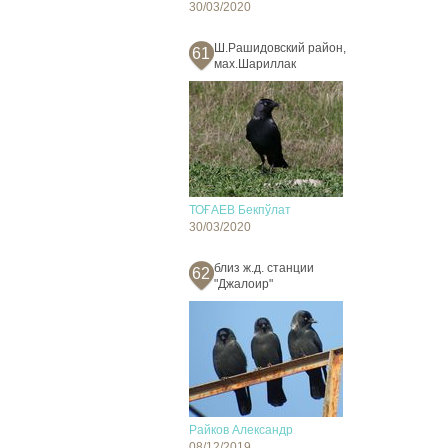
30/03/2020
Ш.Рашидовский район,
61
мах.Шариллак
ТОҒАЕВ Бекпўлат
30/03/2020
близ ж.д. станции
62
"Джалоир"
Райков Александр
08/12/2019