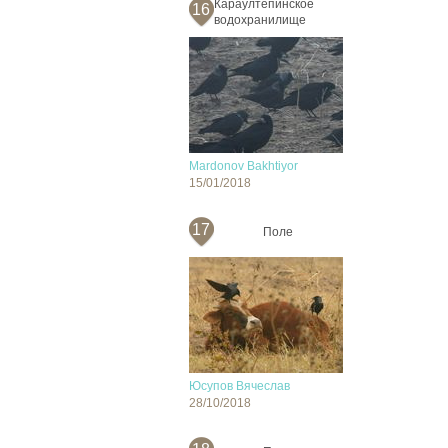
Караултепинское
16
водохранилище
Mardonov Bakhtiyor
15/01/2018
17
Поле
Юсупов Вячеслав
28/10/2018