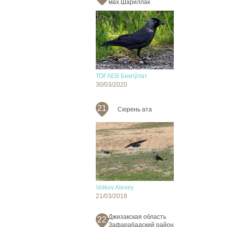
мах.Шариллак
ТОҒАЕВ Бекпўлат
30/03/2020
21
Сюрень ата
Volkov Alexey
21/03/2018
Джизакская область
22
Зафарабадский район