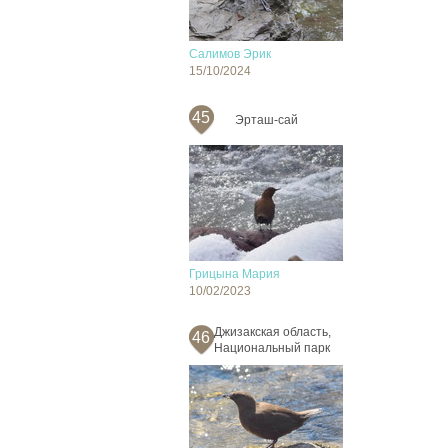
Салимов Эрик
15/10/2024
45
Эрташ-сай
Грицына Мария
10/02/2023
Джизакская область,
46
Национальный парк