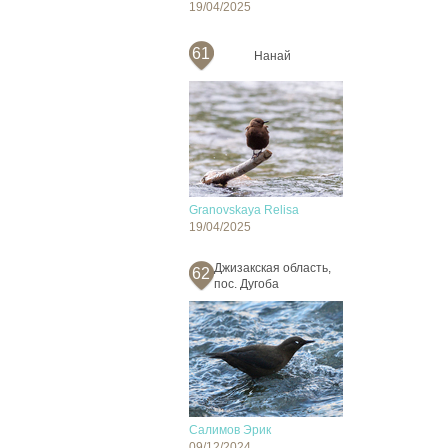
19/04/2025
61
Нанай
Granovskaya Relisa
19/04/2025
Джизакская область,
62
пос. Дугоба
Салимов Эрик
09/12/2024