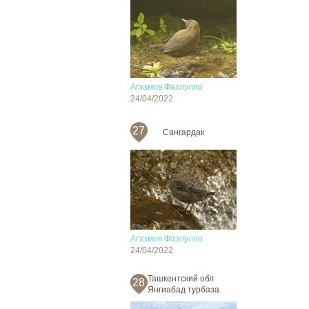
Агзамов Фазлулло
24/04/2022
27
Сангардак
Агзамов Фазлулло
24/04/2022
Ташкентский обл
28
Янгиабад турбаза