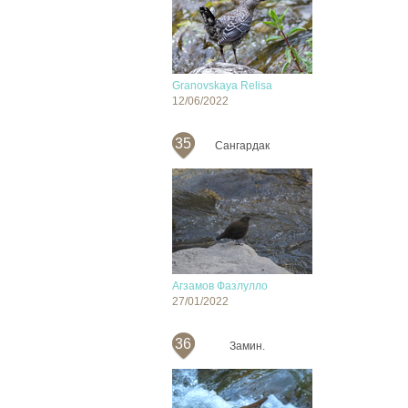
Granovskaya Relisa
12/06/2022
35
Сангардак
Агзамов Фазлулло
27/01/2022
36
Замин.