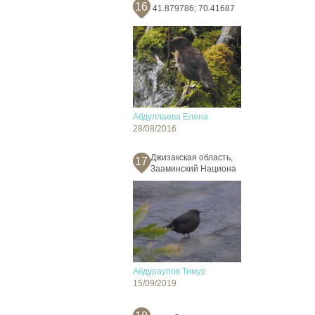
16
41.879786; 70.41687
Абдуллаева Елена
28/08/2016
Джизакская область,
17
Зааминский Национа
Абдураупов Тимур
15/09/2019