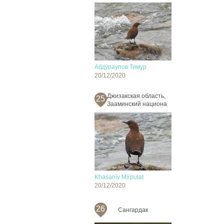
Абдураупов Тимур
20/12/2020
Джизакская область,
25
Зааминский национа
Khasaniy Mirpulat
20/12/2020
26
Сангардак