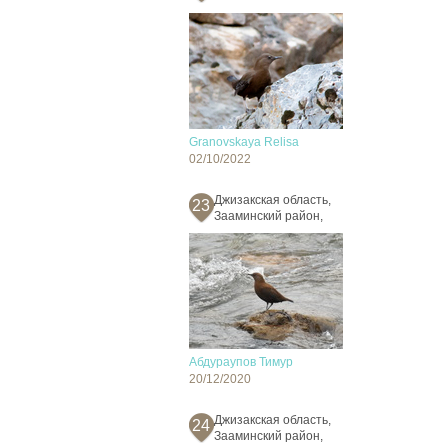
Granovskaya Relisa
02/10/2022
Джизакская область,
23
Зааминский район,
Абдураупов Тимур
20/12/2020
Джизакская область,
24
Зааминский район,