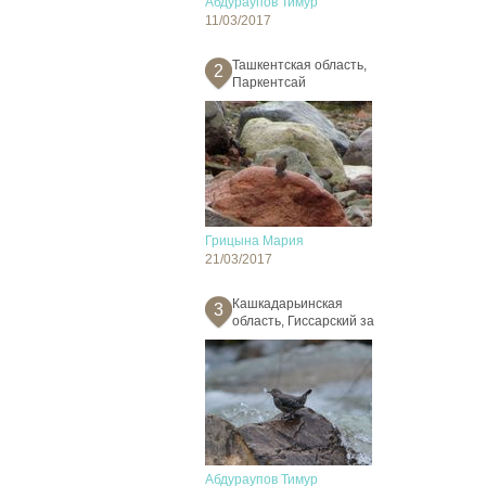
Абдураупов Тимур
11/03/2017
Ташкентская область,
2
Паркентсай
Грицына Мария
21/03/2017
Кашкадарьинская
3
область, Гиссарский за
Абдураупов Тимур