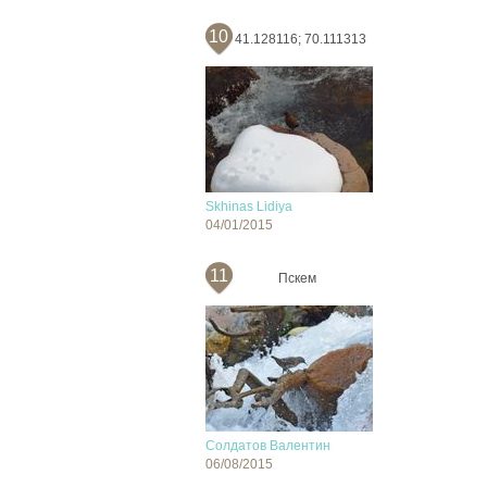
10
41.128116; 70.111313
Skhinas Lidiya
04/01/2015
11
Пскем
Солдатов Валентин
06/08/2015