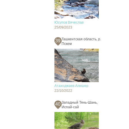
Юсупов Вячеслав
25/09/2023
Ташкентская область, р.
39
Пскем
Атаходжаев Алишер
22/10/2022
Западный Тянь-Шань,
40
Испай-сай