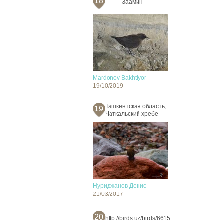
18
Заамин
Mardonov Bakhtiyor
19/10/2019
Ташкентская область,
19
Чаткальский хребе
Нуриджанов Денис
21/03/2017
20
http://birds.uz/birds/6615