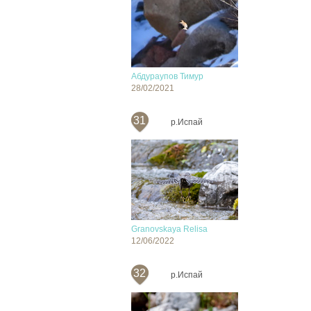
Абдураупов Тимур
28/02/2021
31
р.Испай
Granovskaya Relisa
12/06/2022
32
р.Испай