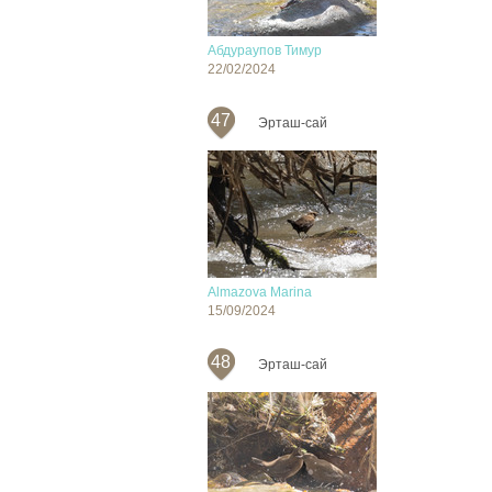
Абдураупов Тимур
22/02/2024
47
Эрташ-сай
Almazova Marina
15/09/2024
48
Эрташ-сай