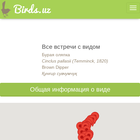
Ме
Все встречи с видом
Бурая оляпка
Cinclus pallasii (Temminck, 1820)
Brown Dipper
Қунғир сувчумчуқ
Общая информация о виде