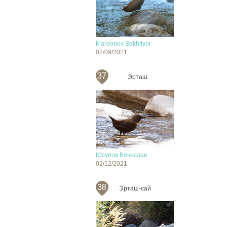
Mardonov Bakhtiyor
07/09/2021
37
Эрташ
Юсупов Вячеслав
02/12/2021
38
Эрташ-сай