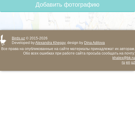
Добавить фотографию
Birds.uz
© 2015-2026
Developed by
Alexandra Khegay
, design by
Dina Adilova
Все права на опубликованные на сайте материалы принадлежат их авторам.
Обо всех ошибках при работе сайта просьба сообщать на почту:
khalex@bk.ru
ru
en
uz