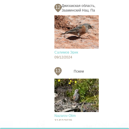
Джизакская область,
12
Зааминский Нац. Па
Салимов Эрик
09/12/2024
13
Пскем
Nazarov Olim
31/07/2025